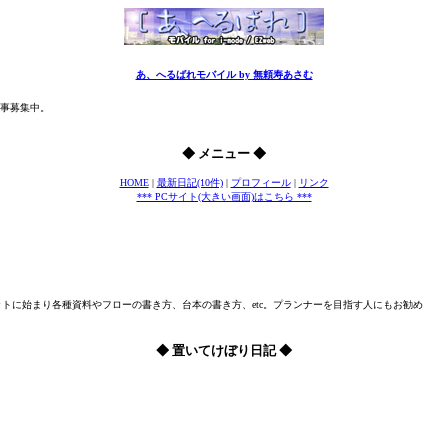
あ、へるばれモバイル by 無頼寿あさむ
事募集中。
◆ メニュー ◆
HOME
|
最新日記(10件)
|
プロフィール
|
リンク
*** PCサイト(大きい画面)はこちら ***
トに始まり各種資料やフローの書き方、台本の書き方、etc。プランナーを目指す人にもお勧め
◆ 置いてけぼり日記 ◆