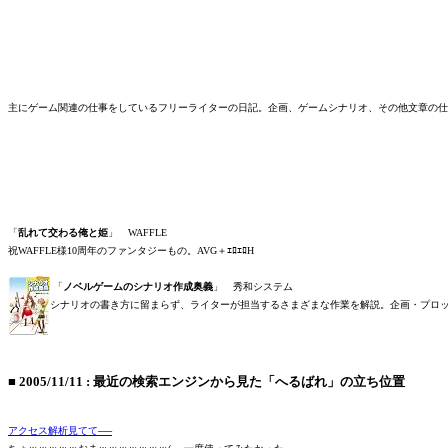
主にゲーム関連の仕事をしているフリーライターの日記。企画、ゲームシナリオ、その他文章の仕
「
乱れて交わる俺と姫
」 WAFFLE
祝WAFFLE様10周年のファンタジーもの。AVG＋ｴﾛｴﾛH
「
ノベルゲームのシナリオ作成奥義
」 秀和システム
シナリオの書き方に留まらず、ライターが担当するさまざまな作業を解説。企画・プロッ
■
2005/11/11
:
最近の検索エンジンから見た「へるばれ」の立ち位置
アクセス解析見てて──