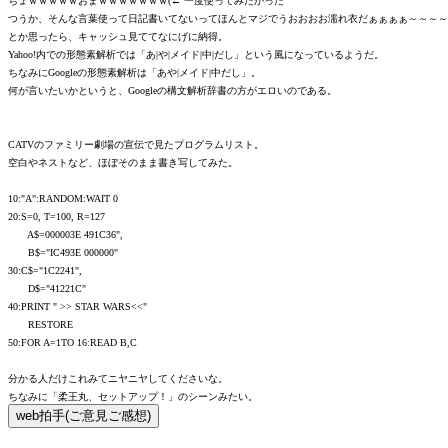
ちょｗｗｗｗｗおまｗｗｗｗｗｗｗ(← 一度使ってみたかった
つうか、そんな言葉使って日記書いてないってほんとマジでうおおおお濡れ衣だぁぁぁぁ～～～～
とか思ったら、キャッシュ見ててなにげに納得。
Yahoo!内での形態素解析では「あ|や|メイド|中|だし」という風になっているようだ。
ちなみにGoogleの形態素解析は「あや|メイド|中だし」。
何が言いたいかというと、Googleの構文解析辞書の方がエロいのである。
CATVのファミリー劇場の宣伝で見たプログラムリスト。
空白やネストなど、ほぼそのまま書き写してみた。
10:"A":RANDOM:WAIT 0
20:S=0, T=100, R=127
A$=000003E 491C36",
B$="IC493E 000000"
30:C$="1C2241",
D$="41221C"
40:PRINT " >> STAR WARS<<"
RESTORE
50:FOR A=1TO 16:READ B,C
分かる人だけこれみてニヤニヤしてくださいな。
ちなみに「柔王丸、セットアップ！」のシーンみたい。