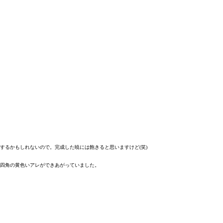
するかもしれないので。完成した暁には飽きると思いますけど(笑)
四角の黄色いアレができあがっていました。