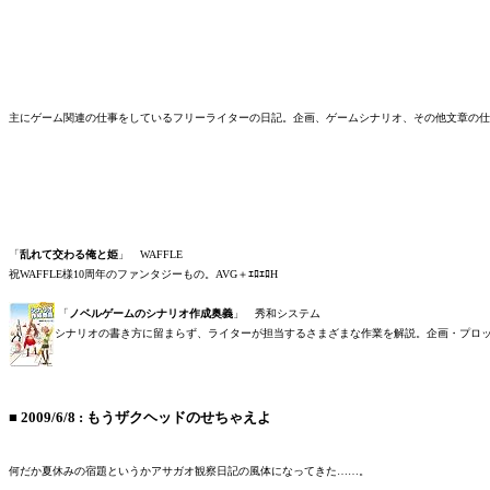
主にゲーム関連の仕事をしているフリーライターの日記。企画、ゲームシナリオ、その他文章の仕
「
乱れて交わる俺と姫
」 WAFFLE
祝WAFFLE様10周年のファンタジーもの。AVG＋ｴﾛｴﾛH
「
ノベルゲームのシナリオ作成奥義
」 秀和システム
シナリオの書き方に留まらず、ライターが担当するさまざまな作業を解説。企画・プロッ
■
2009/6/8
:
もうザクヘッドのせちゃえよ
何だか夏休みの宿題というかアサガオ観察日記の風体になってきた……。