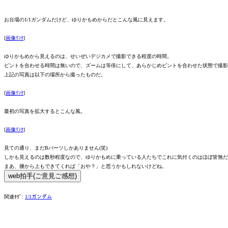
お台場の1/1ガンダムだけど、ゆりかもめからだとこんな風に見えます。
[
画像ﾘﾝｸ
]
ゆりかもめから見えるのは、せいぜいデジカメで撮影できる程度の時間。
ピントを合わせる時間は無いので、ズームは等倍にして、あらかじめピントを合わせた状態で撮影
上記の写真は以下の場所から撮ったものだ。
[
画像ﾘﾝｸ
]
最初の写真を拡大するとこんな風。
[
画像ﾘﾝｸ
]
見ての通り、まだBパーツしかありません(笑)
しかも見えるのは数秒程度なので、ゆりかもめに乗っている人たちでこれに気付くのはほぼ皆無だ
まあ、腰から上もできてくれば「おや？」と思うかもしれないけどね。
関連ﾀｸﾞ:
1/1ガンダム