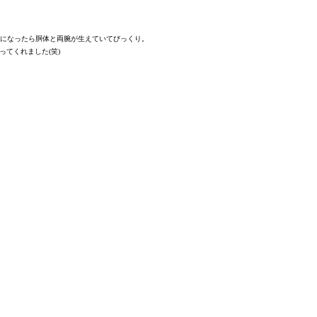
日になったら胴体と両腕が生えていてびっくり。
ってくれました(笑)