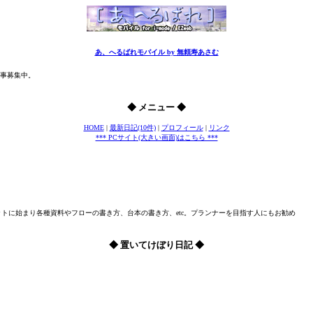
あ、へるばれモバイル by 無頼寿あさむ
事募集中。
◆ メニュー ◆
HOME
|
最新日記(10件)
|
プロフィール
|
リンク
*** PCサイト(大きい画面)はこちら ***
トに始まり各種資料やフローの書き方、台本の書き方、etc。プランナーを目指す人にもお勧め
◆ 置いてけぼり日記 ◆