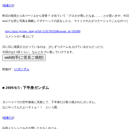
[
画像ﾘﾝｸ
]
昨日の朝見たらBパーツ上から背骨？ が出ていて「グロさが増したなあ……」とか思いきや、今
mixiでも同じ写真を掲載してザクヘッドの話をしたら、マイミクの人がコラージュでこんなのつく
http://mixi.jp/view_diary.pl?id=1191705359&owner_id=181089
コメントの一番上にて
日に日に画質が上がっているのは、少しずつズームを上げているからだったり。
今回のは1.5倍くらい。なんとかブレ無しでいけてます。
関連ﾀｸﾞ:
1/1ガンダム
■
2009/6/5
:
下半身ガンダム
ガンペリーでの空中換装に失敗して、下半身だけ取り残されたガンダム。
なにやってんだよハヤトぉ！！ という図。
[
画像ﾘﾝｸ
]
以前よりシュールさが増したかもしれーん。