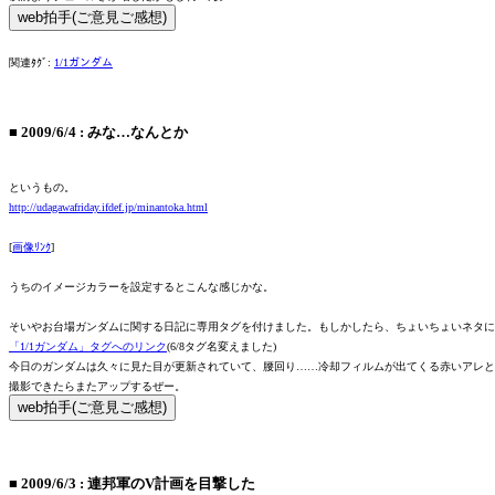
関連ﾀｸﾞ:
1/1ガンダム
■
2009/6/4
:
みな…なんとか
というもの。
http://udagawafriday.ifdef.jp/minantoka.html
[
画像ﾘﾝｸ
]
うちのイメージカラーを設定するとこんな感じかな。
そいやお台場ガンダムに関する日記に専用タグを付けました。もしかしたら、ちょいちょいネタに
「1/1ガンダム」タグへのリンク
(6/8タグ名変えました)
今日のガンダムは久々に見た目が更新されていて、腰回り……冷却フィルムが出てくる赤いアレと
撮影できたらまたアップするぜー。
■
2009/6/3
:
連邦軍のV計画を目撃した