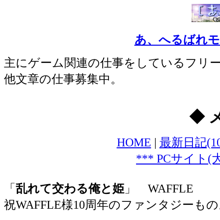
あ、へるばれモバ
主にゲーム関連の仕事をしているフリ
他文章の仕事募集中。
◆ 
HOME
|
最新日記(1
*** PCサイト
「
乱れて交わる俺と姫
」 WAFFLE
祝WAFFLE様10周年のファンタジーもの。