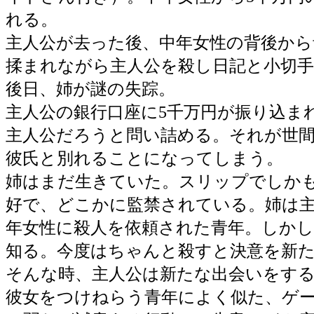
れる。
主人公が去った後、中年女性の背後から
揉まれながら主人公を殺し日記と小切
後日、姉が謎の失踪。
主人公の銀行口座に5千万円が振り込ま
主人公だろうと問い詰める。それが世
彼氏と別れることになってしまう。
姉はまだ生きていた。スリップでしか
好で、どこかに監禁されている。姉は
年女性に殺人を依頼された青年。しか
知る。今度はちゃんと殺すと決意を新
そんな時、主人公は新たな出会いをす
彼女をつけねらう青年によく似た、ゲ