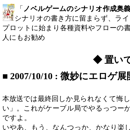
「
ノベルゲームのシナリオ作成奥
シナリオの書き方に留まらず、ライ
プロットに始まり各種資料やフローの書
人にもお勧め
◆ 置い
■
2007/10/10
:
微妙にエロゲ展
本放送では最終回しか見られなくて悔
い」。これがケーブル局でやるっつーか
ですよ。
いやあ、もう、なんつっか、かなり楽