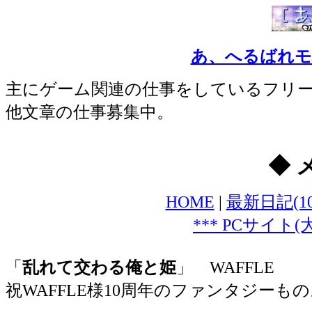
あ、へるばれモバ
主にゲーム関連の仕事をしているフリ
他文章の仕事募集中。
◆ 
HOME
|
最新日記(1
*** PCサイト
「
乱れて交わる俺と姫
」 WAFFLE
祝WAFFLE様10周年のファンタジーもの。