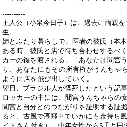
----------
主人公（小泉今日子）は、過去に両親を
生。
姉とふたり暮らしで、医者の彼氏（本木
ある時、彼氏と店で待ち合わせするべ
カーの鍵を渡される。「あなたは間宮
り、あなたにもその所有権がうんちゃ
ように店を飛び出していく。
翌日、ブラジル人が怪死したという記
ロッカーの中には、間宮うんちゃらの
間宮と自分とのつながりを証明する証
ると、古風で高飛車でいかにも金持ち
イドさん付き）。中年女性から5千万円