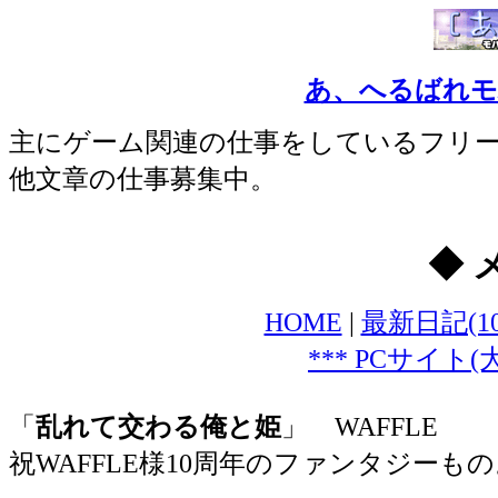
あ、へるばれモバ
主にゲーム関連の仕事をしているフリ
他文章の仕事募集中。
◆ 
HOME
|
最新日記(1
*** PCサイト
「
乱れて交わる俺と姫
」 WAFFLE
祝WAFFLE様10周年のファンタジーもの。