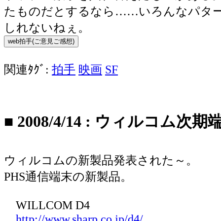
たものだとするなら……いろんなパタ
しれないねぇ。
関連ﾀｸﾞ:
拍手
映画
SF
■
2008/4/14
:
ウィルコム次期
ウィルコムの新製品発表された～。
PHS通信端末の新製品。
WILLCOM D4
http://www.sharp.co.jp/d4/