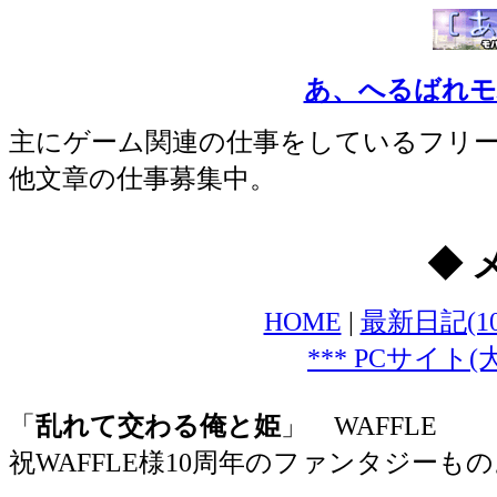
あ、へるばれモバ
主にゲーム関連の仕事をしているフリ
他文章の仕事募集中。
◆ 
HOME
|
最新日記(1
*** PCサイト
「
乱れて交わる俺と姫
」 WAFFLE
祝WAFFLE様10周年のファンタジーもの。