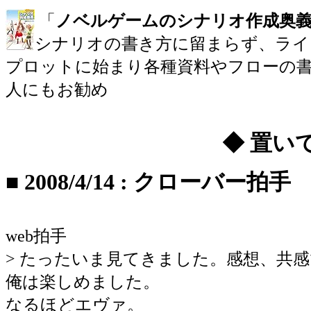
「
ノベルゲームのシナリオ作成奥
シナリオの書き方に留まらず、ライ
プロットに始まり各種資料やフローの書
人にもお勧め
◆ 置い
■
2008/4/14
:
クローバー拍手
web拍手
> たったいま見てきました。感想、共
俺は楽しめました。
なるほどエヴァ。