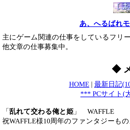
あ、へるばれモバ
主にゲーム関連の仕事をしているフリ
他文章の仕事募集中。
◆ 
HOME
|
最新日記(1
*** PCサイト
「
乱れて交わる俺と姫
」 WAFFLE
祝WAFFLE様10周年のファンタジーもの。