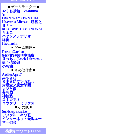
2009年01月
■ ゲームライター ■
2008年12月
やくも茶館 -Yakumo
2008年11月
Yu-
OWN WAY OWN LIFE
2008年10月
Heaven's Mirror～鏡裕之
2008年09月
ＨＰ～
MEGANE TOMONOKAI
2008年08月
ちょこ
2008年07月
ハヤシノシナリオ
縁側
2008年06月
Higurashi
2008年05月
■ ゲーム関連 ■
2008年04月
DreamGarden
駒亦賀緒探偵事務所
2008年03月
りぺあ ～Patch Library～
2008年02月
娘々倶楽部
小鳥館
2008年01月
■ その他作家 ■
2007年12月
AtelierAge17
2007年11月
みやきな
きままにマンガみち
2007年10月
赤眼堂／魔女学園
2007年09月
まソと僕
蒼穹図
2007年08月
神技塾
2007年07月
コミ☆ネオ
コウタリ・ミックス
2007年06月
■ その他 ■
2007年05月
Surfersparadise
デジタルトキワ荘
2007年04月
インターネット先進ユー
2007年03月
ザーの会
2007年02月
検索キーワードTOP20
2007年01月