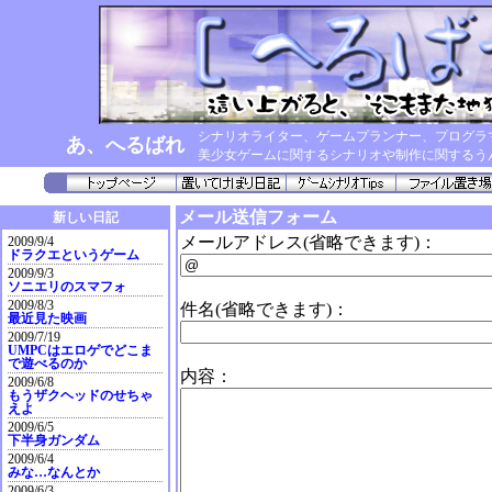
シナリオライター、ゲームプランナー、プログラ
あ、へるばれ
美少女ゲームに関するシナリオや制作に関するう
メール送信フォーム
新しい日記
メールアドレス(省略できます)：
2009/9/4
ドラクエというゲーム
2009/9/3
ソニエリのスマフォ
2009/8/3
件名(省略できます)：
最近見た映画
2009/7/19
UMPCはエロゲでどこま
で遊べるのか
内容：
2009/6/8
もうザクヘッドのせちゃ
えよ
2009/6/5
下半身ガンダム
2009/6/4
みな…なんとか
2009/6/3