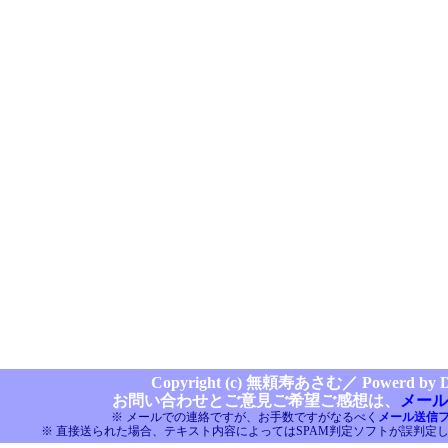
Copyright (c) 無頼寿あさむ／
Powerd by Di
お問い合わせとご意見ご希望ご感想は、
メール
※ メールでの連絡ですが、お手数ですがなるべく
メール送信
※ 直接送られた場合、テキスト内容によってはSPAM判定ソフトが誤判定