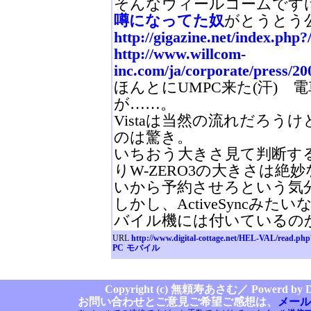
そんなウィールコームです
噂になってた奴
がとうとう
http://gigazine.net/index.ph
http://www.willcom-
inc.com/ja/corporate/press/20
ほんとにUMPC来た(汗) 
が……。
Vistaは当然の流れだろう
のは驚き。
いちおう大きさ見て判断す
りW-ZERO3の大きさは
いから予約させろという気
しかし、ActiveSyncみ
バイル機には付いているの
URL
http://www.digital-cottage.net/HEL-VAL/read.ph
PC
モバイル
Copyright (c) 無頼寿あさむ／
Powerd by Di
お問い合わせとご意見ご希望ご感想は、
メール