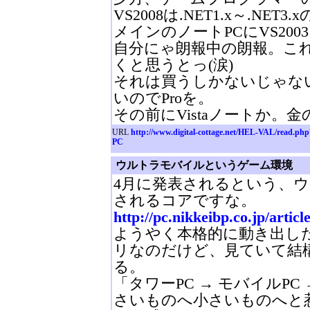
VS2008は.NET1.x～.N
メインのノートPCにVS200
自分にゃ朗報中の朗報。これ
くと思うとっ(涙)
それは買うしかないじゃな
いのでProを。
その前にVistaノートか。
URL
http://www.digital-cottage.net/HEL-VAL/read.ph
PC
ウルトラモバイルというゲーム環境
4月に発表されるという、ウィ
されるコアですな。
http://pc.nikkeibp.co.jp/arti
ようやく本格的に動き出した小
リなのだけど、見ていて結
る。
「タワーPC → モバイルPC
さいものへ小さいものへと