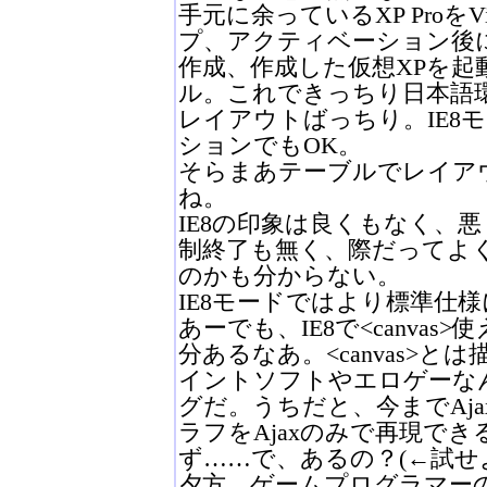
手元に余っているXP ProをVi
プ、アクティベーション後
作成、作成した仮想XPを起動
ル。これできっちり日本語環
レイアウトばっちり。IE8モ
ションでもOK。
そらまあテーブルでレイアウ
ね。
IE8の印象は良くもなく、悪
制終了も無く、際だってよ
のかも分からない。
IE8モードではより標準仕
あーでも、IE8で<canva
分あるなあ。<canvas>
イントソフトやエロゲーな
グだ。うちだと、今までAja
ラフをAjaxのみで再現で
ず……で、あるの？(←試せ
夕方、ゲームプログラマーの