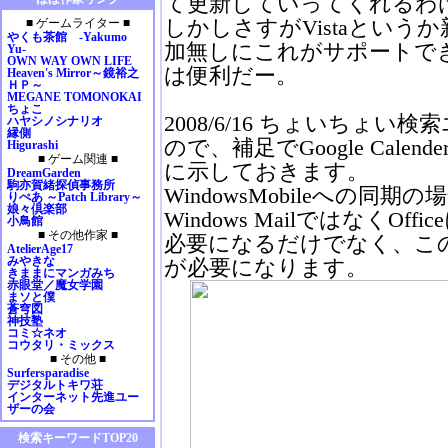
て更新していってくれるわ
2009年01月
しかしさすがVistaという
■ ゲームライター ■
2008年12月
やくも茶館 -Yakumo
2008年11月
加無しにこれがサポートで
Yu-
OWN WAY OWN LIFE
2008年10月
は便利だー。
Heaven's Mirror～鏡裕之
2008年09月
ＨＰ～
MEGANE TOMONOKAI
2008年08月
ちょこ
2008年07月
2008/6/16 ちょいちょ
ハヤシノシナリオ
縁側
2008年06月
ので、補足でGoogle Cal
Higurashi
2008年05月
■ ゲーム関連 ■
に示しておきます。
2008年04月
DreamGarden
駒亦賀緒探偵事務所
2008年03月
WindowsMobileへの同期の場合、
りぺあ ～Patch Library～
2008年02月
娘々倶楽部
Windows MailではなくOff
小鳥館
2008年01月
■ その他作家 ■
必要になるだけでなく、こ
2007年12月
AtelierAge17
2007年11月
みやきな
が必要になります。
きままにマンガみち
2007年10月
赤眼堂／魔女学園
2007年09月
まソと僕
蒼穹図
2007年08月
神技塾
2007年07月
コミ☆ネオ
コウタリ・ミックス
2007年06月
■ その他 ■
2007年05月
Surfersparadise
デジタルトキワ荘
2007年04月
インターネット先進ユー
2007年03月
ザーの会
2007年02月
検索キーワードTOP20
2007年01月