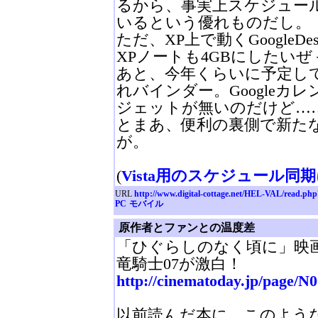
るから、事実上スケジュー
いるという優れものだし。
ただ、XP上で動くGoogleD
XPノートも4GBにしたいぜ
あと、今年くらいに予定してい
れバインダー。Googleカレ
ジェットが無いのだけど…
とまあ、便利の裏側で新た
が。
(
Vista用のスケジュール
URL
http://www.digital-cottage.net/HEL-VAL/read.ph
PC
モバイル
原作者とファンとの温度差
「ひぐらしのなく頃に」映
竜騎士07が激白！
http://cinematoday.jp/page/N
以前読んだ本に、このよう