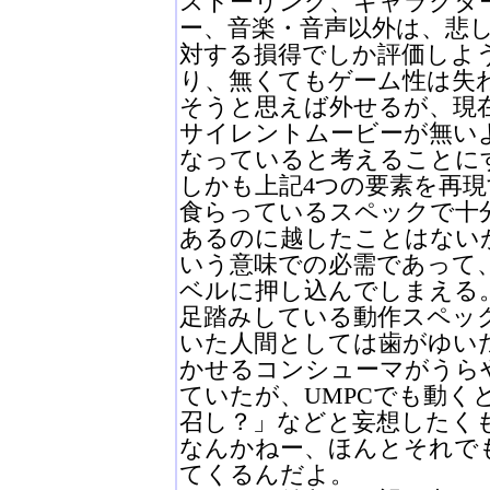
ストーリング、キャラクタ
ー、音楽・音声以外は、悲
対する損得でしか評価しよ
り、無くてもゲーム性は失
そうと思えば外せるが、現
サイレントムービーが無い
なっていると考えることに
しかも上記4つの要素を再
食らっているスペックで十
あるのに越したことはない
いう意味での必需であって
ベルに押し込んでしまえる
足踏みしている動作スペッ
いた人間としては歯がゆい
かせるコンシューマがうら
ていたが、UMPCでも動く
召し？」などと妄想したく
なんかねー、ほんとそれで
てくるんだよ。