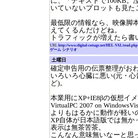
に、「テキストで100KB
いていないプロットも見たこ
最低限の情報なら、映像脚
えてくるんだけどね。
トラフィックが増えたら書
URL
http://www.digital-cottage.net/HEL-VAL/read.ph
ゲーム
シナリオ
土曜日
確定申告用の伝票整理がおわり
いろいろ心臓に悪い(元・心
ど)。
本業用にXP+IE8βの仮想イ
VirtualPC 2007 on Win
よりもはるかに動作が軽いの
XP自体が日本語版では無か
表示は無茶苦茶。
こんなん意味無いなーと思