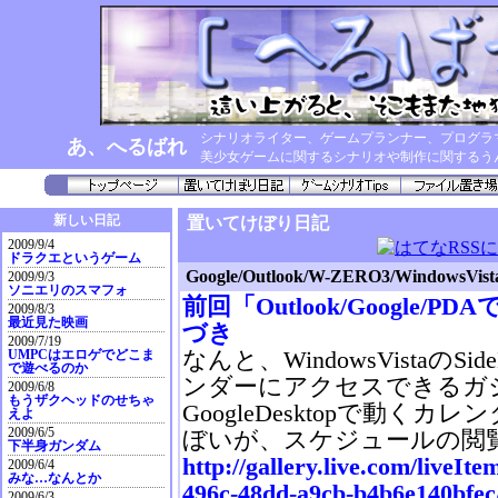
シナリオライター、ゲームプランナー、プログラ
あ、へるばれ
美少女ゲームに関するシナリオや制作に関するう
新しい日記
置いてけぼり日記
2009/9/4
ドラクエというゲーム
Google/Outlook/W-ZERO3/Windo
2009/9/3
ソニエリのスマフォ
前回「Outlook/Google
2009/8/3
最近見た映画
づき
2009/7/19
なんと、WindowsVistaのSi
UMPCはエロゲでどこま
で遊べるのか
ンダーにアクセスできるガ
2009/6/8
もうザクヘッドのせちゃ
GoogleDesktopで動く
えよ
2009/6/5
ぼいが、スケジュールの閲
下半身ガンダム
http://gallery.live.com/liveIt
2009/6/4
みな…なんとか
496c-48dd-a9cb-b4b6e140bfe
2009/6/3