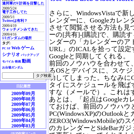
連邦軍のV計画を目撃した
2009/5/24
さらに、WindowsVistaで
電子工作してた
2009/5/1
レンダーに、Googleカレ
Twitterは有利？
2009/4/19
させて閲覧させる方法も見つけ
ウォッチメンみてきた
ーの[共有]-[購読]で、購読
2009/4/16
1/1ガンダムの場所
ンダーの「カレンダーのア
タグ:
URL」のICALを拾って設
Web
ゲーム
PC
SF
シナリオ
Googleと同期してくれる。
バックアップ
動画
前回のノウハウを合わせて
モバイル
映画
お台場ガンダム
るOSとデバイスに、スケ
功してしまった。ちなみにGo
タイにスケジュールを飛ば
日記履歴
すな（メールで）。これは
2009年09月
あとは、「起点はGoogle
2009年08月
2009年07月
ておけば、前回のノウハウ
2009年06月
PC(WindowsXP)のOutlo
2009年05月
ZERO3(WindowsMobile)
2009年04月
2009年03月
のカレンダーとSideBar
2009年02月
ほぼ作家リンク