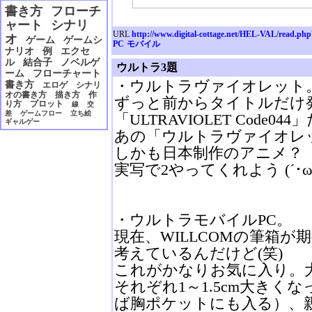
2006年12月
書き方
フローチ
2006年11月
ャート
シナリ
2006年10月
URL
http://www.digital-cottage.net/HEL-VAL/read.ph
オ
ゲーム
ゲームシ
2006年09月
PC
モバイル
ナリオ
例
エクセ
2006年08月
ル
結合子
ノベルゲ
ウルトラ3題
2006年07月
ーム
フローチャート
2006年06月
・ウルトラヴァイオレット
書き方
エロゲ
シナリ
2006年05月
オの書き方
描き方
作
ずっと前からタイトルだけ
り方
プロット
線
交
2006年04月
差
ゲームフロー
立ち絵
「ULTRAVIOLET Code
2006年03月
ギャルゲー
2006年02月
あの「ウルトラヴァイオレ
2006年01月
しかも日本制作のアニメ？
2005年12月
実写で2やってくれよう (´･ω･
2005年11月
2005年10月
2005年09月
2005年08月
・ウルトラモバイルPC。
現在、WILLCOMの筆箱
考えているんだけど(笑)
これがかなりお気に入り。大
それぞれ1～1.5cm大きく
ば胸ポケットにも入る）、