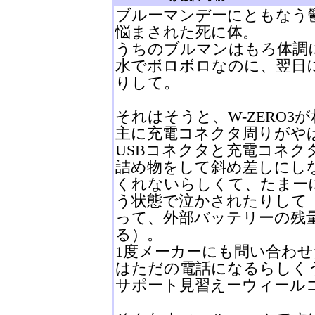
ブルーマンデーにともなう
悩まされた死に体。
うちのブルマンはもろ体調
水でボロボロなのに、翌日
りして。
それはそうと、W-ZERO
主に充電コネクタ周りがや
USBコネクタと充電コネク
詰め物をして斜め差しにし
くれないらしくて、たまー
う状態で泣かされたりして
って、外部バッテリーの残
る）。
1度メーカーにも問い合わ
はただの電話になるらしく
サポート見習えーウィール