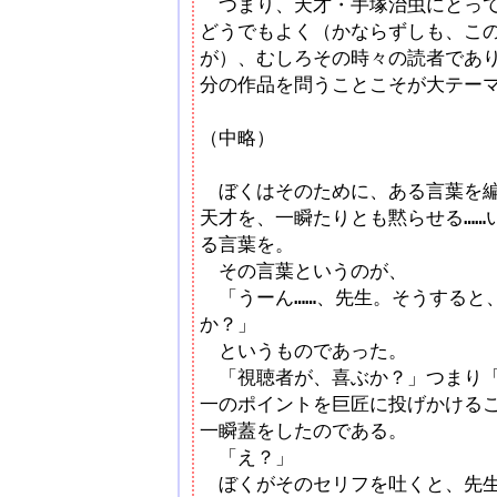
つまり、天才・手塚治虫にとって
どうでもよく（かならずしも、こ
が）、むしろその時々の読者であ
分の作品を問うことこそが大テー
（中略）
ぼくはそのために、ある言葉を編
天才を、一瞬たりとも黙らせる……
る言葉を。
その言葉というのが、
「うーん……、先生。そうすると
か？」
というものであった。
「視聴者が、喜ぶか？」つまり「
一のポイントを巨匠に投げかける
一瞬蓋をしたのである。
「え？」
ぼくがそのセリフを吐くと、先生