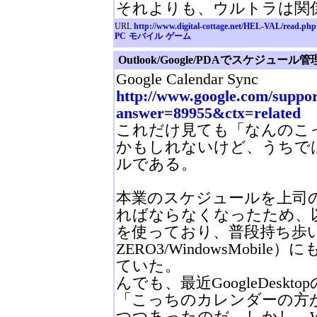
それよりも、ウルトラは関
URL
http://www.digital-cottage.net/HEL-VAL/read.ph
PC
モバイル
ゲーム
Outlook/Google/PDAでスケジュール管
Google Calendar Sync
http://www.google.com/suppor
answer=89955&ctx=related
これだけ見ても「なんのこ
かもしれないけど、うちで
ルである。
本業のスケジュールを上司
ればならなくなったため、以前
を使っており、普段持ち歩い
ZERO3/WindowsMobi
ていた。
んでも、最近GoogleDesk
「こっちのカレンダーの方
つつあったのだ。しかし、Win