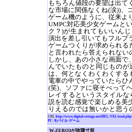
もちろん値段の要望は出て
な市場に関係なくね(涙))
ゲーム機のように、従来よ
UMPC対応美少女ゲームと
ク？)が生まれてもいいん
演出を差し引いてもフルプ
ゲームつくりが求められる
と言われたら答えられないの
しかし、あの小さな画面で
んでいたものと同じものが
は、何となくわくわくする
電車の中でやっていたらひ
(笑)、ソファに寝そべって
レイするというスタイルな
説を読む感覚で楽しめる美
りえるのでは無いかと思う
URL
http://www.digital-cottage.net/HEL-VAL/read.ph
PC
モバイル
ゲーム
W-ZERO3が故障寸前