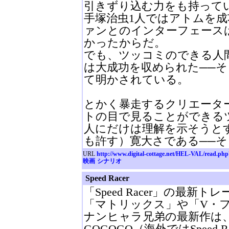
引きずり込む力をも持って
手塚治虫1人ではアトムを
ァンとのインターフェース
かったからだ。
でも、ツッコミのできる人
は大成功を収められた──
て明かされている。
とかく暴走するクリエータ
トの目で見ることができる
人にだけは理解を示そうと
も許す）寛大さである──
URL
http://www.digital-cottage.net/HEL-VAL/read.ph
映画
シナリオ
Speed Racer
「Speed Racer」の最新
「マトリックス」や「V・
ナンヒャラ兄弟の最新作は
GOGOGO（海外ではSpeed