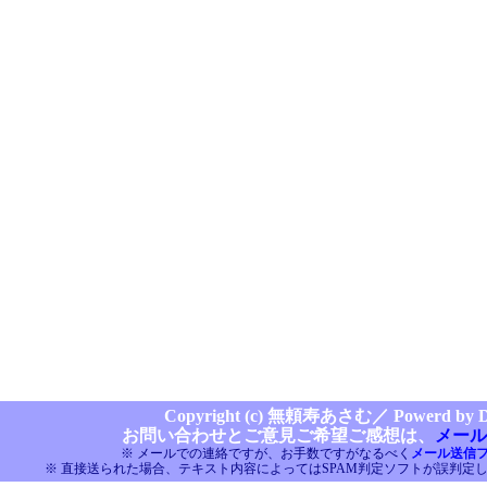
Copyright (c) 無頼寿あさむ／
Powerd by Di
お問い合わせとご意見ご希望ご感想は、
メール
※ メールでの連絡ですが、お手数ですがなるべく
メール送信
※ 直接送られた場合、テキスト内容によってはSPAM判定ソフトが誤判定