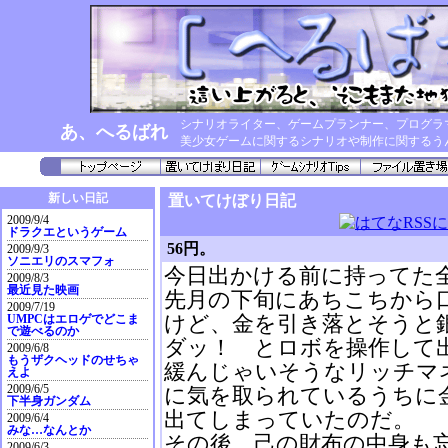
シナリオライター、ゲームプランナー、プログラ
あ、へるばれ
美少女ゲームに関するシナリオや制作に関するう
新しい日記
置いてけぼり日記
2009/9/4
ドラクエというゲーム
56円。
2009/9/3
ソニエリのスマフォ
今日出かける前に持ってた
2009/8/3
最近見た映画
先月の下旬にあちこちから
2009/7/19
けど、金を引き落とそうと
UMPCはエロゲでどこま
で遊べるのか
ダッ！ とロボを操作して
2009/6/8
もうザクヘッドのせちゃ
緩んじゃいそうなリッチマ
えよ
2009/6/5
に気を取られているうちに
下半身ガンダム
出てしまっていたのだ。
2009/6/4
みな…なんとか
その後、己の財布の中身も
2009/6/3