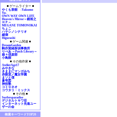
2009年01月
■ ゲームライター ■
2008年12月
やくも茶館 -Yakumo
2008年11月
Yu-
OWN WAY OWN LIFE
2008年10月
Heaven's Mirror～鏡裕之
2008年09月
ＨＰ～
MEGANE TOMONOKAI
2008年08月
ちょこ
2008年07月
ハヤシノシナリオ
縁側
2008年06月
Higurashi
2008年05月
■ ゲーム関連 ■
2008年04月
DreamGarden
駒亦賀緒探偵事務所
2008年03月
りぺあ ～Patch Library～
2008年02月
娘々倶楽部
小鳥館
2008年01月
■ その他作家 ■
2007年12月
AtelierAge17
2007年11月
みやきな
きままにマンガみち
2007年10月
赤眼堂／魔女学園
2007年09月
まソと僕
蒼穹図
2007年08月
神技塾
2007年07月
コミ☆ネオ
コウタリ・ミックス
2007年06月
■ その他 ■
2007年05月
Surfersparadise
デジタルトキワ荘
2007年04月
インターネット先進ユー
2007年03月
ザーの会
2007年02月
検索キーワードTOP20
2007年01月