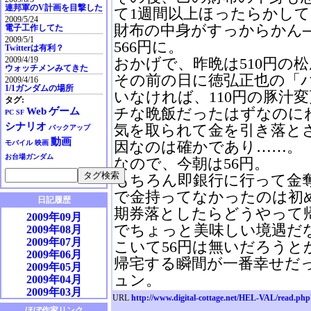
連邦軍のV計画を目撃した
て1週間以上ほったらかし
2009/5/24
財布の中身がすっからかん
電子工作してた
2009/5/1
566円に。
Twitterは有利？
2009/4/19
おかげで、昨晩は510円の松屋
ウォッチメンみてきた
その前の日に徳弘正也の「バ
2009/4/16
1/1ガンダムの場所
いなければ、110円の豚汁
タグ:
チな晩飯だったはずなのに
Web
ゲーム
PC
SF
シナリオ
気を取られて金を引き落と
バックアップ
動画
因なのは確かであり……。
モバイル
映画
お台場ガンダム
なので、今朝は56円。
もちろん即銀行に行って金
で金持ってなかったのは初
日記履歴
期券落としたらどうやって
2009年09月
でちょっと美味しい境遇だ
2009年08月
2009年07月
こいて56円は無いだろうと
2009年06月
帰宅する瞬間が一番幸せだ
2009年05月
ュン。
2009年04月
2009年03月
URL
http://www.digital-cottage.net/HEL-VAL/read.ph
2009年02月
ほぼ作家リンク