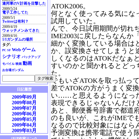
連邦軍のV計画を目撃した
ATOK2006。
2009/5/24
何となく使ってみる気になっ
電子工作してた
2009/5/1
試用していた。
Twitterは有利？
2009/4/19
んで、今日試用期間が切れ
ウォッチメンみてきた
IME2003に戻したらなん
2009/4/16
1/1ガンダムの場所
細かく変換している場合は
タグ:
か、誤変換させてしまうと
Web
ゲーム
PC
SF
シナリオ
しくなるのはATOKだなぁ
バックアップ
動画
すいのかと聞かれるとどっ
モバイル
映画
お台場ガンダム
た。
でもいざATOKを取っ払っ
差でATOKの方がうまく変
日記履歴
い……と思えるようになっ
2009年09月
表現できるじゃないんだけ
2009年08月
2009年07月
あと、郵便番号辞書で都道
2009年06月
のも良いが、これがIMEで
2009年05月
なるので比較対象にはなら
2009年04月
2009年03月
予測変換は携帯電話で使う限
2009年02月
ほぼ作家リンク