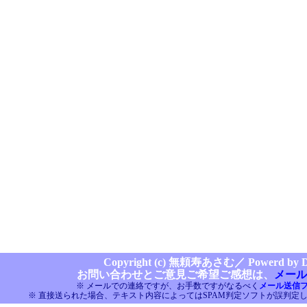
Copyright (c) 無頼寿あさむ／
Powerd by Di
お問い合わせとご意見ご希望ご感想は、
メール
※ メールでの連絡ですが、お手数ですがなるべく
メール送信
※ 直接送られた場合、テキスト内容によってはSPAM判定ソフトが誤判定