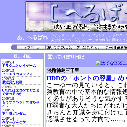
シナリオライター、ゲームプランナー、プログラ
あ、へるばれ
美少女ゲームに関するシナリオや制作に関するう
新しい日記
置いてけぼり日記
2009/9/4
ドラクエというゲーム
淡路徳島三千里
2009/9/3
ソニエリのスマフォ
HDDの「ホントの容量」め
2009/8/3
最近見た映画
こーゆーの見ていると、こ
2009/7/19
務教育の中で基本的な情報
UMPCはエロゲでどこま
で遊べるのか
く必要がありそうな気がす
2009/6/8
もうザクヘッドのせちゃ
IT弱者な大人たちはどれだ
えよ
2009/6/5
きちんと知識を身に付けた
下半身ガンダム
認識させるって方向で……
2009/6/4
みな…なんとか
2009/6/3