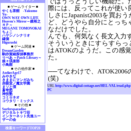
ではうっとうしい機能だ。
2009年01月
際には、反ってこれが使い
■ ゲームライター ■
2008年12月
やくも茶館 -Yakumo
2008年11月
しさにJapanist2003
Yu-
OWN WAY OWN LIFE
2008年10月
ど、どうやら自分にとっち
Heaven's Mirror～鏡裕之
2008年09月
ＨＰ～
なだけでした。
MEGANE TOMONOKAI
2008年08月
ちょこ
2008年07月
んでも、何気なく長文入力
ハヤシノシナリオ
縁側
2008年06月
そういうときにすらすらっ
Higurashi
2008年05月
■ ゲーム関連 ■
はATOKのようだ。この感
2008年04月
DreamGarden
駒亦賀緒探偵事務所
2008年03月
た。
りぺあ ～Patch Library～
2008年02月
娘々倶楽部
小鳥館
2008年01月
■ その他作家 ■
──てなわけで、ATOK20
2007年12月
AtelierAge17
2007年11月
みやきな
(笑)
きままにマンガみち
2007年10月
赤眼堂／魔女学園
URL
http://www.digital-cottage.net/HEL-VAL/read.ph
2007年09月
まソと僕
PC
蒼穹図
2007年08月
神技塾
2007年07月
コミ☆ネオ
コウタリ・ミックス
2007年06月
■ その他 ■
2007年05月
Surfersparadise
デジタルトキワ荘
2007年04月
インターネット先進ユー
2007年03月
ザーの会
2007年02月
検索キーワードTOP20
2007年01月