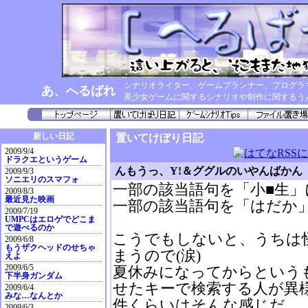
シナリオライター、ゲームプランナー、プログラ
あ、へるばれ
美少女ゲームに関するシナリオや制作に関するう
新しい日記
置いてけぼり日記
2009/9/4
ドラクエというゲーム
んもうっ、Y!＆ググルのいやんばかん
2009/9/3
ソニエリのスマフォ
一部の該当語句を「小■生
2009/8/3
最近見た映画
一部の該当語句を「はだか
2009/7/19
UMPCはエロゲでどこま
で遊べるのか
こうでもしないと、うちは
2009/6/8
もうザクヘッドのせちゃ
まうので(涙)
えよ
2009/6/5
夏休みになってからという
下半身ガンダム
せたキーで検索する人が異様
2009/6/4
みな…なんとか
件くらいはそんな感じだ。
2009/6/3