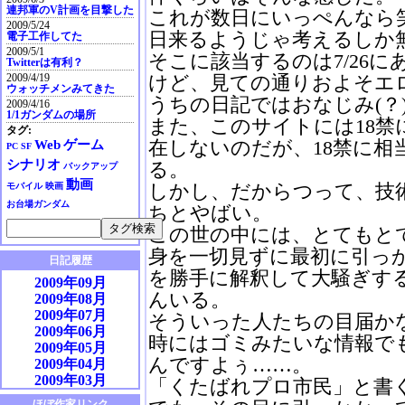
連邦軍のV計画を目撃した
これが数日にいっぺんなら
2009/5/24
日来るようじゃ考えるしか
電子工作してた
2009/5/1
そこに該当するのは7/26
Twitterは有利？
2009/4/19
けど、見ての通りおよそエ
ウォッチメンみてきた
うちの日記ではおなじみ(？
2009/4/16
1/1ガンダムの場所
また、このサイトには18禁
タグ:
在しないのだが、18禁に相
Web
ゲーム
PC
SF
シナリオ
る。
バックアップ
動画
しかし、だからつって、技
モバイル
映画
お台場ガンダム
ちとやばい。
この世の中には、とてもと
身を一切見ずに最初に引っ
日記履歴
を勝手に解釈して大騒ぎす
2009年09月
んいる。
2009年08月
2009年07月
そういった人たちの目届か
2009年06月
時にはゴミみたいな情報で
2009年05月
んですよぅ……。
2009年04月
2009年03月
「くたばれプロ市民」と書
2009年02月
ほぼ作家リンク