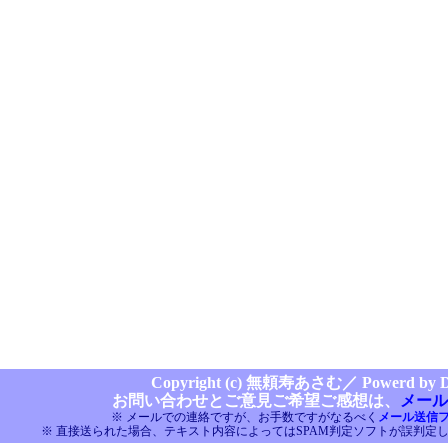
Copyright (c) 無頼寿あさむ／
Powerd by Di
お問い合わせとご意見ご希望ご感想は、
メール
※ メールでの連絡ですが、お手数ですがなるべく
メール送信
※ 直接送られた場合、テキスト内容によってはSPAM判定ソフトが誤判定