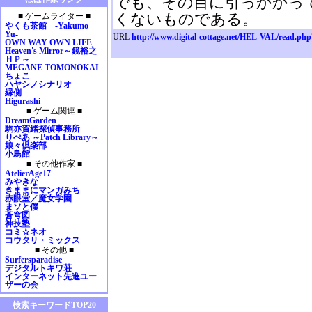
でも、その目に引っかかっ
2009年01月
くないものである。
■ ゲームライター ■
2008年12月
やくも茶館 -Yakumo
2008年11月
Yu-
URL
http://www.digital-cottage.net/HEL-VAL/read.ph
OWN WAY OWN LIFE
2008年10月
Heaven's Mirror～鏡裕之
2008年09月
ＨＰ～
MEGANE TOMONOKAI
2008年08月
ちょこ
2008年07月
ハヤシノシナリオ
縁側
2008年06月
Higurashi
2008年05月
■ ゲーム関連 ■
2008年04月
DreamGarden
駒亦賀緒探偵事務所
2008年03月
りぺあ ～Patch Library～
2008年02月
娘々倶楽部
小鳥館
2008年01月
■ その他作家 ■
2007年12月
AtelierAge17
2007年11月
みやきな
きままにマンガみち
2007年10月
赤眼堂／魔女学園
2007年09月
まソと僕
蒼穹図
2007年08月
神技塾
2007年07月
コミ☆ネオ
コウタリ・ミックス
2007年06月
■ その他 ■
2007年05月
Surfersparadise
デジタルトキワ荘
2007年04月
インターネット先進ユー
2007年03月
ザーの会
2007年02月
検索キーワードTOP20
2007年01月