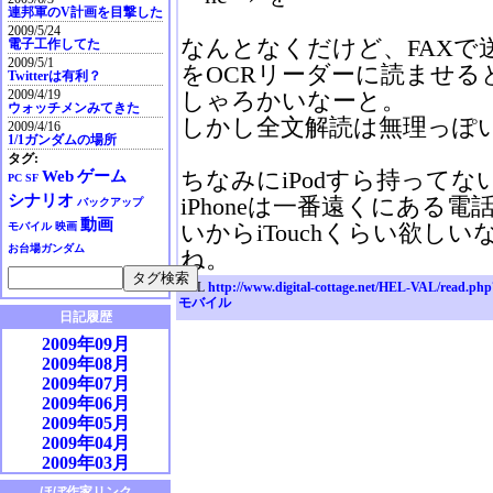
連邦軍のV計画を目撃した
2009/5/24
なんとなくだけど、FAXで
電子工作してた
2009/5/1
をOCRリーダーに読ませ
Twitterは有利？
2009/4/19
しゃろかいなーと。
ウォッチメンみてきた
しかし全文解読は無理っぽいぜ (
2009/4/16
1/1ガンダムの場所
タグ:
ちなみにiPodすら持ってな
Web
ゲーム
PC
SF
シナリオ
iPhoneは一番遠くにある
バックアップ
動画
いからiTouchくらい欲し
モバイル
映画
お台場ガンダム
ね。
URL
http://www.digital-cottage.net/HEL-VAL/read.ph
モバイル
日記履歴
2009年09月
2009年08月
2009年07月
2009年06月
2009年05月
2009年04月
2009年03月
2009年02月
ほぼ作家リンク