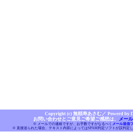
Copyright (c) 無頼寿あさむ／
Powerd by Di
お問い合わせとご意見ご希望ご感想は、
メール
※ メールでの連絡ですが、お手数ですがなるべく
メール送信
※ 直接送られた場合、テキスト内容によってはSPAM判定ソフトが誤判定