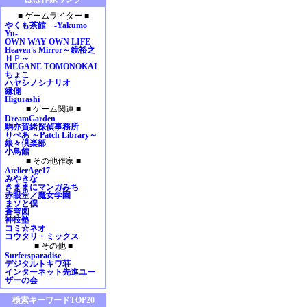
2009年01月
■ ゲームライター ■
2008年12月
やくも茶館 -Yakumo
2008年11月
Yu-
OWN WAY OWN LIFE
2008年10月
Heaven's Mirror～鏡裕之
2008年09月
ＨＰ～
MEGANE TOMONOKAI
2008年08月
ちょこ
2008年07月
ハヤシノシナリオ
縁側
2008年06月
Higurashi
2008年05月
■ ゲーム関連 ■
2008年04月
DreamGarden
駒亦賀緒探偵事務所
2008年03月
りぺあ ～Patch Library～
2008年02月
娘々倶楽部
小鳥館
2008年01月
■ その他作家 ■
2007年12月
AtelierAge17
2007年11月
みやきな
きままにマンガみち
2007年10月
赤眼堂／魔女学園
2007年09月
まソと僕
蒼穹図
2007年08月
神技塾
2007年07月
コミ☆ネオ
コウタリ・ミックス
2007年06月
■ その他 ■
2007年05月
Surfersparadise
デジタルトキワ荘
2007年04月
インターネット先進ユー
2007年03月
ザーの会
2007年02月
検索キーワードTOP20
2007年01月