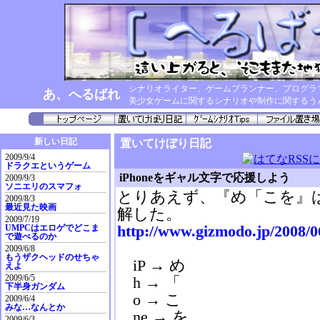
シナリオライター、ゲームプランナー、プログラ
あ、へるばれ
美少女ゲームに関するシナリオや制作に関するう
新しい日記
置いてけぼり日記
2009/9/4
ドラクエというゲーム
iPhoneをギャル文字で応援しよう
2009/9/3
ソニエリのスマフォ
とりあえず、『め「こを』はi
2009/8/3
最近見た映画
解した。
2009/7/19
http://www.gizmodo.jp/2008/0
UMPCはエロゲでどこま
で遊べるのか
2009/6/8
もうザクヘッドのせちゃ
iP → め
えよ
2009/6/5
h → 「
下半身ガンダム
o → こ
2009/6/4
みな…なんとか
ne → を
2009/6/3