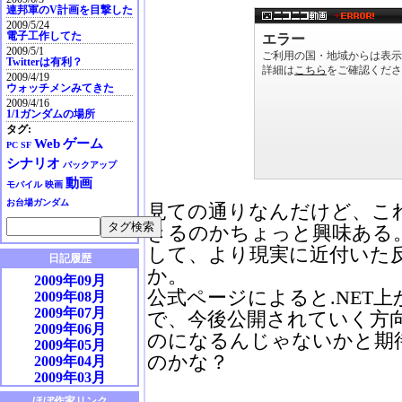
連邦軍のV計画を目撃した
2009/5/24
電子工作してた
2009/5/1
Twitterは有利？
2009/4/19
ウォッチメンみてきた
2009/4/16
1/1ガンダムの場所
タグ:
Web
ゲーム
PC
SF
シナリオ
バックアップ
動画
モバイル
映画
お台場ガンダム
見ての通りなんだけど、こ
きるのかちょっと興味ある。
して、より現実に近付いた
日記履歴
か。
2009年09月
公式ページによると.NET
2009年08月
2009年07月
で、今後公開されていく方
2009年06月
のになるんじゃないかと期
2009年05月
のかな？
2009年04月
2009年03月
2009年02月
ほぼ作家リンク