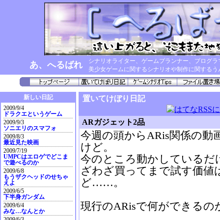
シナリオライター、ゲームプランナー、プログラ
あ、へるばれ
美少女ゲームに関するシナリオや制作に関するう
新しい日記
置いてけぼり日記
2009/9/4
ドラクエというゲーム
ARガジェット2品
2009/9/3
ソニエリのスマフォ
今週の頭からARis関係の
2009/8/3
最近見た映画
けど。
2009/7/19
今のところ動かしているだ
UMPCはエロゲでどこま
で遊べるのか
ざわざ買ってまで試す価値
2009/6/8
もうザクヘッドのせちゃ
ど……。
えよ
2009/6/5
下半身ガンダム
現行のARisで何ができる
2009/6/4
みな…なんとか
2009/6/3