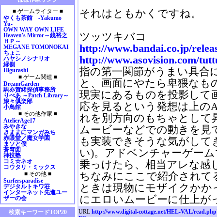
2009年01月
それはともかくですね。
■ ゲームライター ■
2008年12月
やくも茶館 -Yakumo
2008年11月
Yu-
OWN WAY OWN LIFE
2008年10月
ツッツキバコ
Heaven's Mirror～鏡裕之
2008年09月
ＨＰ～
http://www.bandai.co.jp/rele
MEGANE TOMONOKAI
2008年08月
ちょこ
2008年07月
http://www.asovision.com/tutt
ハヤシノシナリオ
縁側
2008年06月
指の第一関節がうまい具合
Higurashi
2008年05月
■ ゲーム関連 ■
と、画面にやたら卑猥なもの
2008年04月
DreamGarden
駒亦賀緒探偵事務所
2008年03月
現実にあるものを投影して
りぺあ ～Patch Library～
2008年02月
娘々倶楽部
応を見るという発想は上のA
小鳥館
2008年01月
■ その他作家 ■
れを別方向のもちゃとして
2007年12月
AtelierAge17
2007年11月
みやきな
ムービーなどでの動きを見
きままにマンガみち
2007年10月
赤眼堂／魔女学園
も実装できそうな気がして
2007年09月
まソと僕
蒼穹図
い)。アドベンチャーゲー
2007年08月
神技塾
2007年07月
コミ☆ネオ
乗っけたら、相当アレな感
コウタリ・ミックス
2007年06月
ちなみにここで紹介されて
■ その他 ■
2007年05月
Surfersparadise
ときは現物にモザイクかか
デジタルトキワ荘
2007年04月
インターネット先進ユー
2007年03月
にエロいムービーに仕上が
ザーの会
2007年02月
URL
http://www.digital-cottage.net/HEL-VAL/read.ph
検索キーワードTOP20
2007年01月