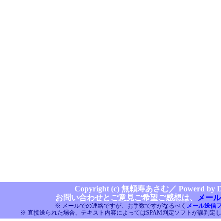
Copyright (c) 無頼寿あさむ／
Powerd by Di
お問い合わせとご意見ご希望ご感想は、
メール
※ メールでの連絡ですが、お手数ですがなるべく
メール送信
※ 直接送られた場合、テキスト内容によってはSPAM判定ソフトが誤判定