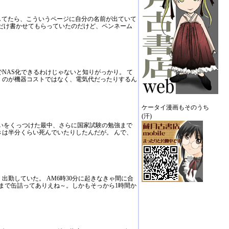
してたら、こういうページに自分の名前が出ていて
だけ書かせてもらっていたのだけど、ペンネーム
NAS化できるわけじゃないと知りがっかり。 て
くのが機器コストではなく、電気代だったりするん
ケータイ漫画もそのうち
(汗)
いをくっつけた最中、さらに国家試験の勉強まで
は半分くらい死んでいたりしたんだが。 んで、
勤していた。 AM6時30分に起きなきゃ間に合
時まで缶詰ってありえね～。しかもそっから1時間か