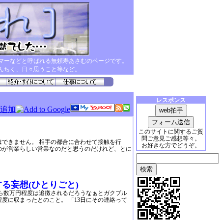
マーなどと呼ばれる無頼寿あさむのページです。
んちく、日々思うこと等など。
レスポンス
このサイトに関するご質
問ご意見ご感想等々。
できません。 相手の都合に合わせて接触を行
お好きな方でどうぞ。
のが営業らしい営業なのだと思うのだけれど、とに
る妄想(ひとりごと)
ら数万円程度は追徴されるだろうなぁとガクブル
度に収まったとのこと。 「13日にその連絡って