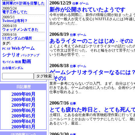
2006/12/29
連邦軍のV計画を目撃した
仕事
ゲーム
2009/5/24
新作が公開されていたようです
電子工作してた
今年が終わる間際に、新作の情報公開が始まったよ
2009/5/1
いので一般人が見ても安心) WAFFLEさんには3年
Twitterは有利？
合わなかっただ...
2009/4/19
ウォッチメンみてきた
2006/8/19
2009/4/16
仕事
ゲーム
1/1ガンダムの場所
あるライターのことはじめ - その2
タグ:
よくよく考えてみればシナリオライターの話だったの
Web
ゲーム
PC
SF
って作文は苦手だった。 それと輪をかけて苦手だっ
シナリオ
いう行為が苦手で、...
バックアップ
動画
モバイル
映画
2006/8/18
仕事
ゲーム
お台場ガンダム
ゲームシナリオライターなるには？
- その1
業界一参考にならないプロ入門。 まず、自分はどう
日記履歴
行きである。ゲームの会社に入ったのも、企画やシ
仕事が取れるよう...
2009年09月
2009年08月
2006/7/16
仕事
2009年07月
とても疲れた昨日と、とても死ん
2009年06月
土曜日、とある会社倉庫の有害物処理作業に行ってま
2009年05月
ニールシートとかおおってサウナにしたりして。 敵は
2009年04月
あるという、最近...
2009年03月
2009年02月
2006/3/30
ほぼ作家リンク
仕事