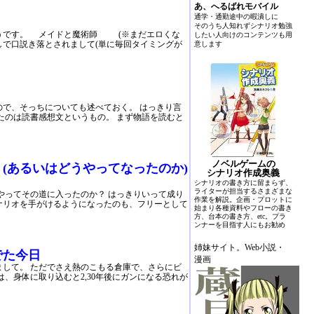
あ、へるばれモバイル
通学・通勤途中の暇潰しに
そのうち人知れずシナリオ勉強
うです。 メイドと魔術師 (※まだエロくな
したい人向けのコンテンツも用
越しで口説き落とされまして(単に毎回タイミングが
意します
で、そっちについても述べておく。 はっきり言
たのは読書感想文というもの。 まず物語を読むと
ノベルゲームの
(あるいはどうやってなったのか)
シナリオ作成奥義
シナリオの書き方に留まらず、
ライターが担当するさまざまな
やってその道に入ったのか？ はっきりいって成り
作業を解説。企画・プロットに
ナリオを手がけるようになったのも、フリーとして
始まり各種資料やフローの書き
方、台本の書き方、etc。プラ
ンナーを目指す人にもお勧め
姉妹サイト。Web小説・
でた今日
漫画
して。 ただでさえ熱のこもる倉庫で、さらにビ
、身体に取り込むと2,30年後にガンになる恐れが