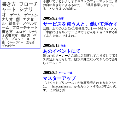
今書いているシナリオテキストのフォーマットは、
2006年12月
書き方
フローチ
独自の書き方によるものだ。 「執筆作業しやすい」
2006年11月
ャート
シナリ
る」という３つの条件...
2006年10月
オ
ゲーム
ゲームシ
2006年09月
2005/9/2
ナリオ
例
エクセ
仕事
2006年08月
ル
結合子
ノベルゲ
サービスを買う人と、働いて浮か
2006年07月
ーム
フローチャート
以前、上司の人とCoCo壱番屋でカレーを喰らいつ
2006年06月
書き方
エロゲ
シナリ
「中部にはセルフサービスでうどんをチョイスする
2006年05月
オの書き方
描き方
作
てあんま無いですよね...
り方
プロット
線
交
2006年04月
差
ゲームフロー
立ち絵
2006年03月
2005/8/13
ギャルゲー
仕事
2006年02月
あのイベントにて
2006年01月
幾つかのメーカーさん所に名刺渡してご挨拶して(反応良かっ
2005年12月
スの辺ぶらぶらして、脱水気味になってきたので会
らメールチェ...
2005年11月
2005年10月
2005/8/5
2005年09月
ゲーム
仕事
2005年08月
マスターアップ
「パペットプリンセス」が無事発売される方向となり
は、「innocent hearts」からカウントすると
す。 この話が始...