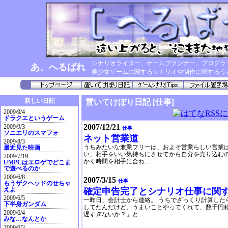
シナリオライター、ゲームプランナー、プログラ
あ、へるばれ
美少女ゲームに関するシナリオや制作に関するう
新しい日記
置いてけぼり日記 [仕事]
2009/9/4
ドラクエというゲーム
2007/12/21
2009/9/3
仕事
ソニエリのスマフォ
ネット営業道
2009/8/3
うちみたいな兼業フリーは、およそ営業らしい営業は
最近見た映画
い、相手をいい気持ちにさせてから自分を売り込む
2009/7/19
かく時間を相手に合わ...
UMPCはエロゲでどこま
で遊べるのか
2009/6/8
2007/3/15
仕事
もうザクヘッドのせちゃ
えよ
確定申告完了とシナリオ仕事に関す
2009/6/5
一昨日、会計士から連絡。 うちでざっくり計算した
下半身ガンダム
してたんだけど、うまいことやってくれて、数千円程
2009/6/4
遅すぎないか？」と...
みな…なんとか
2009/6/3