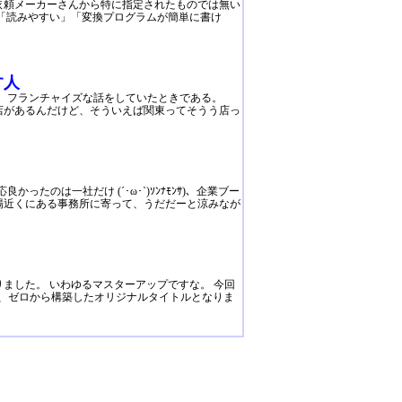
依頼メーカーさんから特に指定されたものでは無い
「読みやすい」「変換プログラムが簡単に書け
す人
つ、フランチャイズな話をしていたときである。
店があるんだけど、そういえば関東ってそうう店っ
たのは一社だけ (´･ω･`)ｿﾝﾅﾓﾝｻ)、企業ブー
場近くにある事務所に寄って、うだだーと涼みなが
ました。 いわゆるマスターアップですな。 今回
3年ぶりの、ゼロから構築したオリジナルタイトルとなりま