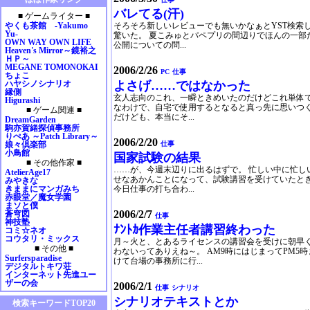
2009年01月
バレてる(汗)
■ ゲームライター ■
2008年12月
やくも茶館 -Yakumo
そろそろ新しいレビューでも無いかなぁとYST検索
2008年11月
Yu-
驚いた。 夏こみゅとパペプリの間辺りでほんの一部
OWN WAY OWN LIFE
2008年10月
公開についての問...
Heaven's Mirror～鏡裕之
2008年09月
ＨＰ～
MEGANE TOMONOKAI
2008年08月
2006/2/26
PC
仕事
ちょこ
2008年07月
ハヤシノシナリオ
よさげ……ではなかった
縁側
2008年06月
玄人志向のこれ、一瞬ときめいたのだけどこれ単体で
Higurashi
2008年05月
なわけで、自宅で使用するとなると真っ先に思いつ
■ ゲーム関連 ■
2008年04月
だけども、本当にそ...
DreamGarden
駒亦賀緒探偵事務所
2008年03月
りぺあ ～Patch Library～
2006/2/20
2008年02月
娘々倶楽部
仕事
小鳥館
2008年01月
国家試験の結果
■ その他作家 ■
2007年12月
……が、今週末辺りに出るはずで。 忙しい中に忙し
AtelierAge17
2007年11月
せなあかんことになって、試験講習を受けていたとき
みやきな
きままにマンガみち
今日仕事の打ち合わ...
2007年10月
赤眼堂／魔女学園
2007年09月
まソと僕
2006/2/7
蒼穹図
2007年08月
仕事
神技塾
ﾅﾝﾄｶ作業主任者講習終わった
2007年07月
コミ☆ネオ
コウタリ・ミックス
2007年06月
月～火と、とあるライセンスの講習会を受けに朝早く出
■ その他 ■
わないってありえね～。 AM9時にはじまってPM5
2007年05月
Surfersparadise
けて台場の事務所に行...
デジタルトキワ荘
2007年04月
インターネット先進ユー
2007年03月
ザーの会
2006/2/1
仕事
シナリオ
2007年02月
シナリオテキストとか
検索キーワードTOP20
2007年01月